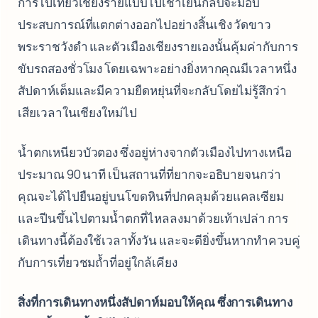
การไปเที่ยวเชียงรายแบบไปเช้าเย็นกลับจะมอบ
ประสบการณ์ที่แตกต่างออกไปอย่างสิ้นเชิง วัดขาว
พระราชวังดำ และตัวเมืองเชียงรายเองนั้นคุ้มค่ากับการ
ขับรถสองชั่วโมง โดยเฉพาะอย่างยิ่งหากคุณมีเวลาหนึ่ง
สัปดาห์เต็มและมีความยืดหยุ่นที่จะกลับโดยไม่รู้สึกว่า
เสียเวลาในเชียงใหม่ไป
น้ำตกเหนียวบัวตอง ซึ่งอยู่ห่างจากตัวเมืองไปทางเหนือ
ประมาณ 90 นาที เป็นสถานที่ที่ยากจะอธิบายจนกว่า
คุณจะได้ไปยืนอยู่บนโขดหินที่ปกคลุมด้วยแคลเซียม
และปีนขึ้นไปตามน้ำตกที่ไหลลงมาด้วยเท้าเปล่า การ
เดินทางนี้ต้องใช้เวลาทั้งวัน และจะดียิ่งขึ้นหากทำควบคู่
กับการเที่ยวชมถ้ำที่อยู่ใกล้เคียง
สิ่งที่การเดินทางหนึ่งสัปดาห์มอบให้คุณ ซึ่งการเดินทาง