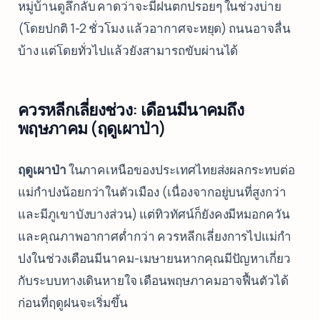
หมู่บ้านดูลึกลับ คาดว่าจะมีฝนตกปรอยๆ ในช่วงบ่าย
(โดยปกติ 1-2 ชั่วโมง แล้วอากาศจะหยุด) ถนนอาจลื่น
บ้าง แต่โดยทั่วไปแล้วยังสามารถขับผ่านได้
ควรหลีกเลี่ยงช่วง: เดือนมีนาคมถึง
พฤษภาคม (ฤดูเผาป่า)
ฤดูเผาป่า
ในภาคเหนือของประเทศไทยส่งผลกระทบต่อ
แม่กำปงน้อยกว่าในตัวเมือง (เนื่องจากอยู่บนที่สูงกว่า
และมีภูเขาบังบางส่วน) แต่ทิวทัศน์ก็ยังคงมีหมอกควัน
และคุณภาพอากาศต่ำกว่า ควรหลีกเลี่ยงการไปแม่กำ
ปงในช่วงเดือนมีนาคม-เมษายนหากคุณมีปัญหาเกี่ยว
กับระบบทางเดินหายใจ เดือนพฤษภาคมอาจฟื้นตัวได้
ก่อนที่ฤดูฝนจะเริ่มขึ้น