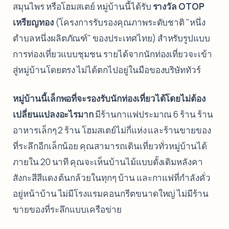
สมุนไพร หรือโฮมสเตย์ หมู่บ้านนี้ได้รับ
รางวัล OTOP
เหรียญทอง
(โครงการรับรองคุณภาพระดับชาติ "หนึ่ง
ตำบลหนึ่งผลิตภัณฑ์" ของประเทศไทย) สำหรับรูปแบบ
การท่องเที่ยวแบบชุมชน รายได้จากนักท่องเที่ยวจะเข้า
สู่หมู่บ้านโดยตรง ไม่ได้ตกไปอยู่ในมือของบริษัททัวร์
หมู่บ้านนี้เล็กพอที่จะรองรับนักท่องเที่ยวได้โดยไม่ต้อง
เปลี่ยนแปลงอะไรมาก
มีร้านกาแฟประมาณ 6 ร้าน ร้าน
อาหารเล็กๆ 2 ร้าน โฮมสเตย์ไม่กี่แห่ง และร้านขายของ
ที่ระลึกอีกเล็กน้อย คุณสามารถเดินเที่ยวทั่วหมู่บ้านได้
ภายใน 20 นาที คุณจะเห็นบ้านไม้แบบดั้งเดิมหลังคา
สังกะสีสีแดง ต้นกล้วยในทุกๆ บ้าน และกาแฟที่กำลังคั่ว
อยู่หน้าบ้าน ไม่มีโรงแรมคอนกรีตขนาดใหญ่ ไม่มีร้าน
ขายของที่ระลึกแบบเครือข่าย