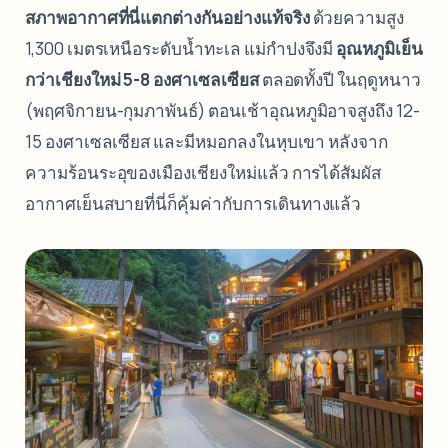
สภาพอากาศที่นี่แตกต่างกันอย่างแท้จริง
ด้วยความสูง
1,300 เมตรเหนือระดับน้ำทะเล แม่กำปงจึงมี
อุณหภูมิเย็น
กว่าเชียงใหม่ 5-8 องศาเซลเซียส
ตลอดทั้งปี ในฤดูหนาว
(พฤศจิกายน-กุมภาพันธ์) ตอนเช้าอุณหภูมิอาจสูงถึง 12-
15 องศาเซลเซียส และมีหมอกลงในหุบเขา หลังจาก
ความร้อนระอุของเมืองเชียงใหม่แล้ว การได้สัมผัส
อากาศเย็นสบายที่นี่ก็คุ้มค่ากับการเดินทางแล้ว