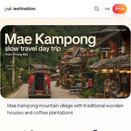
TH
สำรวจ
Mae Kampong mountain village with traditional wooden 
houses and coffee plantations