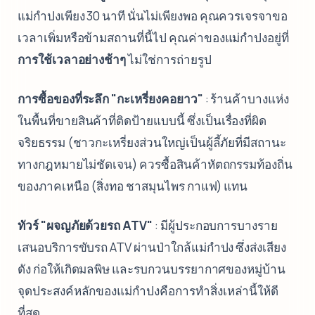
แม่กำปงเพียง 30 นาที นั่นไม่เพียงพอ คุณควรเจรจาขอ
เวลาเพิ่มหรือข้ามสถานที่นี้ไป คุณค่าของแม่กำปงอยู่ที่
การใช้เวลาอย่างช้าๆ
ไม่ใช่การถ่ายรูป
การซื้อของที่ระลึก "กะเหรี่ยงคอยาว"
: ร้านค้าบางแห่ง
ในพื้นที่ขายสินค้าที่ติดป้ายแบบนี้ ซึ่งเป็นเรื่องที่ผิด
จริยธรรม (ชาวกะเหรี่ยงส่วนใหญ่เป็นผู้ลี้ภัยที่มีสถานะ
ทางกฎหมายไม่ชัดเจน) ควรซื้อสินค้าหัตถกรรมท้องถิ่น
ของภาคเหนือ (สิ่งทอ ชาสมุนไพร กาแฟ) แทน
ทัวร์ "ผจญภัยด้วยรถ ATV"
: มีผู้ประกอบการบางราย
เสนอบริการขับรถ ATV ผ่านป่าใกล้แม่กำปง ซึ่งส่งเสียง
ดัง ก่อให้เกิดมลพิษ และรบกวนบรรยากาศของหมู่บ้าน
จุดประสงค์หลักของแม่กำปงคือการทำสิ่งเหล่านี้ให้ดี
ที่สุด