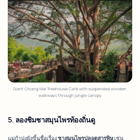
Giant Chiang Mai Treehouse Café with suspended wooden 
walkways through jungle canopy
5. ลองชิมชาสมุนไพรท้องถิ่นดู
แม่กำปงยังขึ้นชื่อเรื่อง
ชาสมุนไพรปลอดสารพิษ
เช่น