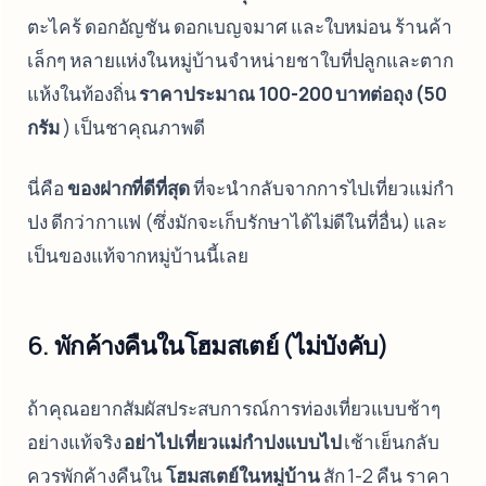
ตะไคร้ ดอกอัญชัน ดอกเบญจมาศ และใบหม่อน ร้านค้า
เล็กๆ หลายแห่งในหมู่บ้านจำหน่ายชาใบที่ปลูกและตาก
แห้งในท้องถิ่น
ราคาประมาณ 100-200 บาทต่อถุง (50
กรัม
) เป็นชาคุณภาพดี
นี่คือ
ของฝากที่ดีที่สุด
ที่จะนำกลับจากการไปเที่ยวแม่กำ
ปง ดีกว่ากาแฟ (ซึ่งมักจะเก็บรักษาได้ไม่ดีในที่อื่น) และ
เป็นของแท้จากหมู่บ้านนี้เลย
6. พักค้างคืนในโฮมสเตย์ (ไม่บังคับ)
ถ้าคุณอยากสัมผัสประสบการณ์การท่องเที่ยวแบบช้าๆ
อย่างแท้จริง
อย่าไปเที่ยวแม่กำปงแบบไป
เช้าเย็นกลับ
ควรพักค้างคืนใน
โฮมสเตย์ในหมู่บ้าน
สัก 1-2 คืน ราคา