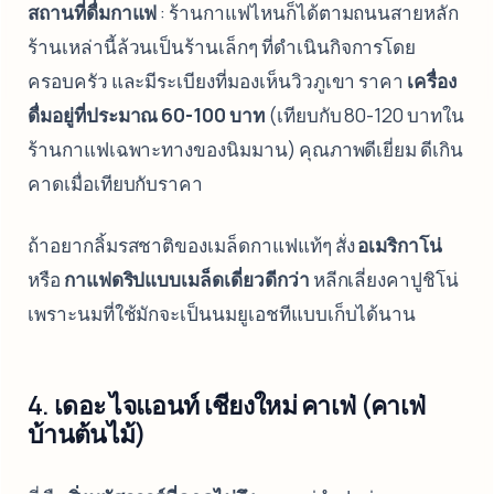
สถานที่ดื่มกาแฟ
: ร้านกาแฟไหนก็ได้ตามถนนสายหลัก
ร้านเหล่านี้ล้วนเป็นร้านเล็กๆ ที่ดำเนินกิจการโดย
ครอบครัว และมีระเบียงที่มองเห็นวิวภูเขา ราคา
เครื่อง
ดื่มอยู่ที่ประมาณ 60-100 บาท
(เทียบกับ 80-120 บาทใน
ร้านกาแฟเฉพาะทางของนิมมาน) คุณภาพดีเยี่ยม ดีเกิน
คาดเมื่อเทียบกับราคา
ถ้าอยากลิ้มรสชาติของเมล็ดกาแฟแท้ๆ สั่ง
อเมริกาโน่
หรือ
กาแฟดริปแบบเมล็ดเดี่ยวดีกว่า
หลีกเลี่ยงคาปูชิโน่
เพราะนมที่ใช้มักจะเป็นนมยูเอชทีแบบเก็บได้นาน
4. เดอะ ไจแอนท์ เชียงใหม่ คาเฟ่ (คาเฟ่
บ้านต้นไม้)