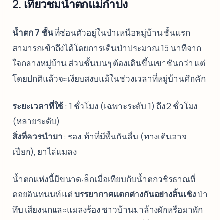
2. เที่ยวชมน้ำตกแม่กำปง
น้ำตก 7 ชั้น
ที่ซ่อนตัวอยู่ในป่าเหนือหมู่บ้าน ชั้นแรก
สามารถเข้าถึงได้โดยการเดินป่าประมาณ 15 นาทีจาก
ใจกลางหมู่บ้าน ส่วนชั้นบนๆ ต้องเดินขึ้นเขาชันกว่า แต่
โดยปกติแล้วจะเงียบสงบแม้ในช่วงเวลาที่หมู่บ้านคึกคัก
ระยะเวลาที่ใช้
: 1 ชั่วโมง (เฉพาะระดับ 1) ถึง 2 ชั่วโมง
(หลายระดับ)
สิ่งที่ควรนำมา
: รองเท้าที่มีพื้นกันลื่น (ทางเดินอาจ
เปียก), ยาไล่แมลง
น้ำตกแห่งนี้มีขนาดเล็กเมื่อเทียบกับน้ำตกวชิรธาณที่
ดอยอินทนนท์ แต่
บรรยากาศแตกต่างกันอย่างสิ้นเชิง
ป่า
ทึบ เสียงนกและแมลงร้อง ชาวบ้านมาล้างผักหรือมาพัก