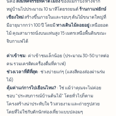
นี่คือ
สิ่งมหัศจรรย์ที่คาดไม่ถึง
ของแม่กำปง ห่างจาก
หมู่บ้านไปประมาณ 10 นาทีโดยรถยนต์
ร้านกาแฟยักษ์
เชียงใหม่
สร้างขึ้นภายในและรอบๆ ต้นไม้ขนาดใหญ่ที่
มีอายุมากกว่า 100 ปี โดยมี
ทางเดินไม้ลอยอยู่
เหนือยอด
ไม้ คุณสามารถนั่งบนแท่นสูง 15 เมตรเหนือพื้นดินขณะ
จิบกาแฟได้
ค่าเข้าชม
: ค่าเข้าชมเล็กน้อย (ประมาณ 30-50 บาทต่อ
คน รวมเครดิตเครื่องดื่มที่คาเฟ่)
ช่วงเวลาที่ดีที่สุด
: ช่วงบ่ายแก่ๆ (แสงสีทองส่องผ่านร่ม
ไม้)
คุ้มค่าแก่การไปเยือนไหม?
: ใช่ แม้ว่าคุณจะไม่ค่อย
ชอบ "ประสบการณ์บ้านต้นไม้" โดยทั่วไปก็ตาม
โครงสร้างน่าประทับใจ วิวสวยงาม และถ่ายรูปสวย
โดยที่ไม่ใช่กับดักนักท่องเที่ยวแบบปลอมๆ