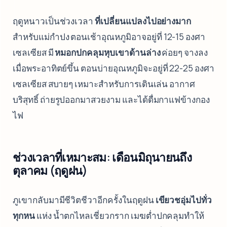
ฤดูหนาวเป็นช่วงเวลา
ที่เปลี่ยนแปลงไปอย่างมาก
สำหรับแม่กำปง ตอนเช้าอุณหภูมิอาจอยู่ที่ 12-15 องศา
เซลเซียส มี
หมอกปกคลุมหุบเขาด้านล่าง
ค่อยๆ จางลง
เมื่อพระอาทิตย์ขึ้น ตอนบ่ายอุณหภูมิจะอยู่ที่ 22-25 องศา
เซลเซียส สบายๆ เหมาะสำหรับการเดินเล่น อากาศ
บริสุทธิ์ ถ่ายรูปออกมาสวยงาม และได้ดื่มกาแฟข้างกอง
ไฟ
ช่วงเวลาที่เหมาะสม: เดือนมิถุนายนถึง
ตุลาคม (ฤดูฝน)
ภูเขากลับมามีชีวิตชีวาอีกครั้งในฤดูฝน
เขียวชอุ่มไปทั่ว
ทุกหน
แห่ง น้ำตกไหลเชี่ยวกราก เมฆต่ำปกคลุมทำให้