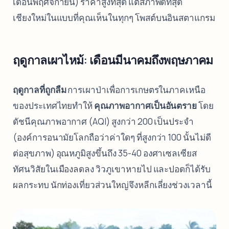
เดือนพฤศจิกายน) ราคาสูงที่สุด แต่สภาพดีที่สุด
เชียงใหม่ในแบบที่คุณเห็นในทุกๆ โพสต์บนอินสตาแกรม
ฤดูกาลเผาไหม้: เดือนมีนาคมถึงพฤษภาคม
ฤดูกาลที่ถูกลืม
การเผาป่าเพื่อการเกษตรในภาคเหนือ
ของประเทศไทยทำให้
คุณภาพอากาศเป็นอันตราย
โดย
ดัชนีคุณภาพอากาศ (AQI) สูงกว่า 200 เป็นประจำ
(องค์การอนามัยโลกถือว่าค่าใดๆ ที่สูงกว่า 100 นั้นไม่ดี
ต่อสุขภาพ) อุณหภูมิสูงขึ้นถึง 35-40 องศาเซลเซียส
ทัศนวิสัยในเมืองลดลง วิวภูเขาหายไป และปอดก็ได้รับ
ผลกระทบ นักท่องเที่ยวส่วนใหญ่จึงหลีกเลี่ยงช่วงเวลานี้