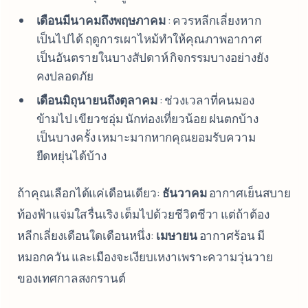
เดือนมีนาคมถึงพฤษภาคม
: ควรหลีกเลี่ยงหาก
เป็นไปได้ ฤดูการเผาไหม้ทำให้คุณภาพอากาศ
เป็นอันตรายในบางสัปดาห์ กิจกรรมบางอย่างยัง
คงปลอดภัย
เดือนมิถุนายนถึงตุลาคม
: ช่วงเวลาที่คนมอง
ข้ามไป เขียวชอุ่ม นักท่องเที่ยวน้อย ฝนตกบ้าง
เป็นบางครั้ง เหมาะมากหากคุณยอมรับความ
ยืดหยุ่นได้บ้าง
ถ้าคุณเลือกได้แค่เดือนเดียว:
ธันวาคม
อากาศเย็นสบาย
ท้องฟ้าแจ่มใส รื่นเริง เต็มไปด้วยชีวิตชีวา แต่ถ้าต้อง
หลีกเลี่ยงเดือนใดเดือนหนึ่ง:
เมษายน
อากาศร้อน มี
หมอกควัน และเมืองจะเงียบเหงาเพราะความวุ่นวาย
ของเทศกาลสงกรานต์