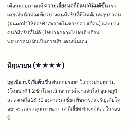
เดือนพฤษภาคมมี
ความเสี่ยง แต่ก็มีแนวโน้มดีขึ้น
เรา
เคยเห็นนักท่องเที่ยวบางคนมีทริปที่ดีในเดือนพฤษภาคม
(ฝนตกทำให้ท้องฟ้าสะอาดในช่วงกลางเดือน) และบาง
คนก็มีทริปที่ไม่ดี (ไฟป่าลุกลามไปจนถึงเดือน
พฤษภาคม) มันเป็นการเสี่ยงดวงนั่นเอง
มิถุนายน (★★★★)
ฤดูเขียวขจีเริ่มต้นขึ้น
ฝนตกปรอยๆ ในช่วงบ่ายทุกวัน
(โดยปกติ 1-2 ชั่วโมง แล้วอากาศก็จะแจ่มใส) อุณหภูมิ
ลดลงเหลือ 28-32 องศาเซลเซียส พืชพรรณเจริญเติบโต
อย่างรวดเร็ว คุณภาพอากาศ
ดีเยี่ยม
มักจะดีที่สุดในรอบ
ปี