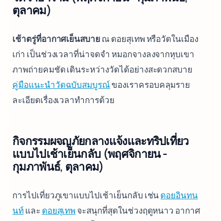
ตุลาคม)
เช้าตรู่ที่อากาศเย็นสบาย
ณ ดอยสุเทพ หรือวัดในเมือง
เก่า เป็นช่วงเวลาที่น่าจดจำ หมอกจางลงจากหุบเขา
ภาพถ่ายคมชัด เดินระหว่างวัดได้อย่างสะดวกสบาย
คู่มือแนะนำวัดฉบับสมบูรณ์
ของเราครอบคลุมราย
ละเอียดเรื่องเวลาทำการด้วย
กิจกรรมผจญภัยกลางแจ้งและทริปเที่ยว
แบบไปเช้าเย็นกลับ (พฤศจิกายน -
กุมภาพันธ์, ตุลาคม)
การไปเที่ยวภูเขาแบบไปเช้าเย็นกลับ เช่น
ดอยอินทน
นท์
และ
ดอยสุเทพ
จะสนุกที่สุดในช่วงฤดูหนาว อากาศ