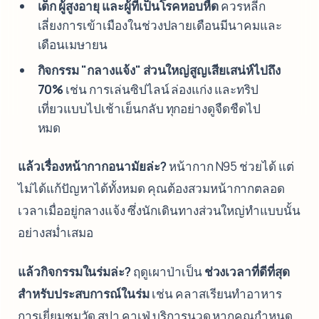
เด็ก ผู้สูงอายุ และผู้ที่เป็นโรคหอบหืด
ควรหลีก
เลี่ยงการเข้าเมืองในช่วงปลายเดือนมีนาคมและ
เดือนเมษายน
กิจกรรม "กลางแจ้ง" ส่วนใหญ่สูญเสียเสน่ห์ไปถึง
70%
เช่น การเล่นซิปไลน์ ล่องแก่ง และทริป
เที่ยวแบบไปเช้าเย็นกลับ ทุกอย่างดูจืดชืดไป
หมด
แล้วเรื่องหน้ากากอนามัยล่ะ?
หน้ากาก N95 ช่วยได้ แต่
ไม่ได้แก้ปัญหาได้ทั้งหมด คุณต้องสวมหน้ากากตลอด
เวลาเมื่ออยู่กลางแจ้ง ซึ่งนักเดินทางส่วนใหญ่ทำแบบนั้น
อย่างสม่ำเสมอ
แล้วกิจกรรมในร่มล่ะ?
ฤดูเผาป่าเป็น
ช่วงเวลาที่ดีที่สุด
สำหรับประสบการณ์ในร่ม
เช่น คลาสเรียนทำอาหาร
การเยี่ยมชมวัด สปา คาเฟ่ บริการนวด หากคุณกำหนด