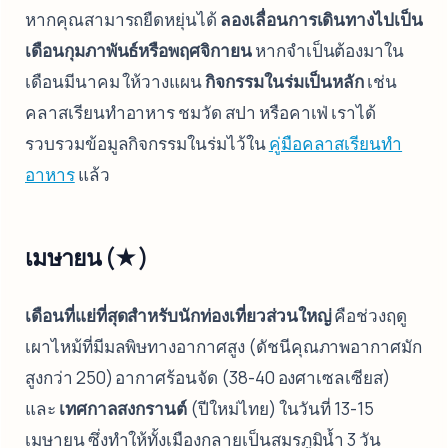
หากคุณสามารถยืดหยุ่นได้
ลองเลื่อนการเดินทางไปเป็น
เดือนกุมภาพันธ์หรือพฤศจิกายน
หากจำเป็นต้องมาใน
เดือนมีนาคม ให้วางแผน
กิจกรรมในร่มเป็นหลัก
เช่น
คลาสเรียนทำอาหาร ชมวัด สปา หรือคาเฟ่ เราได้
รวบรวมข้อมูลกิจกรรมในร่มไว้ใน
คู่มือคลาสเรียนทำ
อาหาร
แล้ว
เมษายน (★)
เดือนที่แย่ที่สุดสำหรับนักท่องเที่ยวส่วนใหญ่
คือช่วงฤดู
เผาไหม้ที่มีมลพิษทางอากาศสูง (ดัชนีคุณภาพอากาศมัก
สูงกว่า 250) อากาศร้อนจัด (38-40 องศาเซลเซียส)
และ
เทศกาลสงกรานต์
(ปีใหม่ไทย) ในวันที่ 13-15
เมษายน ซึ่งทำให้ทั้งเมืองกลายเป็นสมรภูมิน้ำ 3 วัน