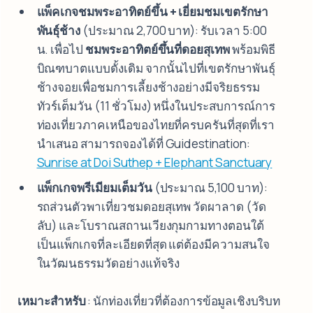
แพ็คเกจชมพระอาทิตย์ขึ้น + เยี่ยมชมเขตรักษา
พันธุ์ช้าง
(ประมาณ 2,700 บาท): รับเวลา 5:00
น. เพื่อไป
ชมพระอาทิตย์ขึ้นที่ดอยสุเทพ
พร้อมพิธี
บิณฑบาตแบบดั้งเดิม จากนั้นไปที่เขตรักษาพันธุ์
ช้างจอยเพื่อชมการเลี้ยงช้างอย่างมีจริยธรรม
ทัวร์เต็มวัน (11 ชั่วโมง) หนึ่งในประสบการณ์การ
ท่องเที่ยวภาคเหนือของไทยที่ครบครันที่สุดที่เรา
นำเสนอ สามารถจองได้ที่ Guidestination:
Sunrise at Doi Suthep + Elephant Sanctuary
แพ็กเกจพรีเมียมเต็มวัน
(ประมาณ 5,100 บาท):
รถส่วนตัวพาเที่ยวชมดอยสุเทพ วัดผาลาด (วัด
ลับ) และโบราณสถานเวียงกุมกามทางตอนใต้
เป็นแพ็กเกจที่ละเอียดที่สุด แต่ต้องมีความสนใจ
ในวัฒนธรรมวัดอย่างแท้จริง
เหมาะสำหรับ
: นักท่องเที่ยวที่ต้องการข้อมูลเชิงบริบท