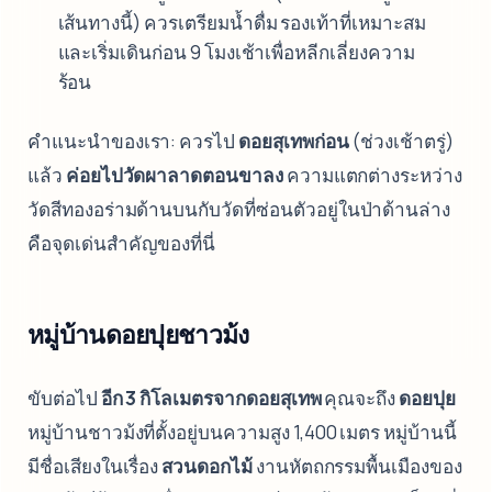
เส้นทางนี้) ควรเตรียมน้ำดื่ม รองเท้าที่เหมาะสม
และเริ่มเดินก่อน 9 โมงเช้าเพื่อหลีกเลี่ยงความ
ร้อน
คำแนะนำของเรา: ควรไป
ดอยสุเทพก่อน
(ช่วงเช้าตรู่)
แล้ว
ค่อยไปวัดผาลาดตอนขาลง
ความแตกต่างระหว่าง
วัดสีทองอร่ามด้านบนกับวัดที่ซ่อนตัวอยู่ในป่าด้านล่าง
คือจุดเด่นสำคัญของที่นี่
หมู่บ้านดอยปุยชาวม้ง
ขับต่อไป
อีก 3 กิโลเมตรจากดอยสุเทพ
คุณจะถึง
ดอยปุย
หมู่บ้านชาวม้งที่ตั้งอยู่บนความสูง 1,400 เมตร หมู่บ้านนี้
มีชื่อเสียงในเรื่อง
สวนดอกไม้
งานหัตถกรรมพื้นเมืองของ