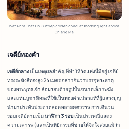
Wat Phra That Doi Suthep golden chedi at morning light above 
Chiang Mai
เจดีย์ทองคำ
เจดีย์กลาง
เป็นเหตุผลสำคัญที่ทำให้วัดแห่งนี้มีอยู่ เจดีย์
ทรงระฆังสีทองสูง 24 เมตร กล่าวกันว่าบรรจุพระธาตุ
ของพระพุทธเจ้า ล้อมรอบด้วยรูปปั้นขนาดเล็ก ระฆัง
และแท่นบูชา สีทองที่ใช้เป็นทองคำเปลวแท้ที่ผู้แสวงบุญ
นำมาประดับประดาตลอดหลายศตวรรษ การเดินวน
รอบเจดีย์ตามเข็ม
นาฬิกา 3 รอบ
เป็นประเพณีแสดง
ความเคารพ (และเป็นพิธีกรรมที่ช่วยให้จิตใจสงบแม้ว่า