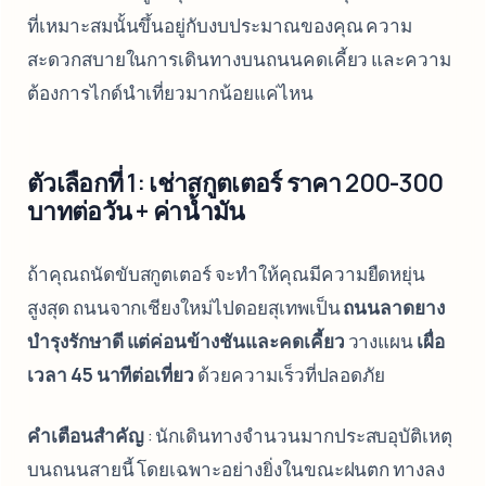
ที่เหมาะสมนั้นขึ้นอยู่กับงบประมาณของคุณ ความ
สะดวกสบายในการเดินทางบนถนนคดเคี้ยว และความ
ต้องการไกด์นำเที่ยวมากน้อยแค่ไหน
ตัวเลือกที่ 1: เช่าสกูตเตอร์ ราคา 200-300
บาทต่อวัน + ค่าน้ำมัน
ถ้าคุณถนัดขับสกูตเตอร์ จะทำให้คุณมีความยืดหยุ่น
สูงสุด ถนนจากเชียงใหม่ไปดอยสุเทพเป็น
ถนนลาดยาง
บำรุงรักษาดี แต่ค่อนข้างชันและคดเคี้ยว
วางแผน
เผื่อ
เวลา 45 นาทีต่อเที่ยว
ด้วยความเร็วที่ปลอดภัย
คำเตือนสำคัญ
: นักเดินทางจำนวนมากประสบอุบัติเหตุ
บนถนนสายนี้ โดยเฉพาะอย่างยิ่งในขณะฝนตก ทางลง