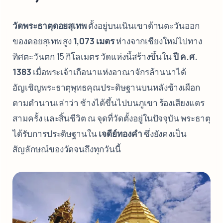
วัดพระธาตุดอยสุเทพ
ตั้งอยู่บนเนินเขาด้านตะวันออก
ของดอยสุเทพ สูง
1,073 เมตร
ห่างจากเชียงใหม่ไปทาง
ทิศตะวันตก 15 กิโลเมตร วัดแห่งนี้สร้างขึ้นใน
ปี ค.ศ.
1383
เมื่อพระเจ้าเกือนาแห่งอาณาจักรล้านนาได้
อัญเชิญพระธาตุพุทธคุณประดิษฐานบนหลังช้างเผือก
ตามตำนานเล่าว่า ช้างได้ขึ้นไปบนภูเขา ร้องเสียงแตร
สามครั้ง และสิ้นชีวิต ณ จุดที่วัดตั้งอยู่ในปัจจุบัน พระธาตุ
ได้รับการประดิษฐานใน
เจดีย์ทองคำ
ซึ่งยังคงเป็น
สัญลักษณ์ของวัดจนถึงทุกวันนี้