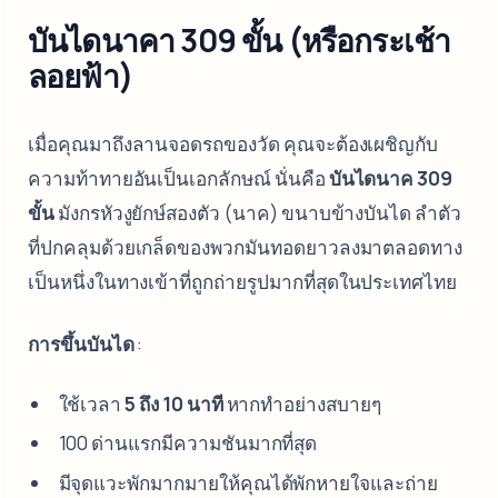
บันไดนาคา 309 ขั้น (หรือกระเช้า
ลอยฟ้า)
เมื่อคุณมาถึงลานจอดรถของวัด คุณจะต้องเผชิญกับ
ความท้าทายอันเป็นเอกลักษณ์ นั่นคือ
บันไดนาค 309
ขั้น
มังกรหัวงูยักษ์สองตัว (นาค) ขนาบข้างบันได ลำตัว
ที่ปกคลุมด้วยเกล็ดของพวกมันทอดยาวลงมาตลอดทาง
เป็นหนึ่งในทางเข้าที่ถูกถ่ายรูปมากที่สุดในประเทศไทย
การขึ้นบันได
:
ใช้เวลา
5 ถึง 10 นาที
หากทำอย่างสบายๆ
100 ด่านแรกมีความชันมากที่สุด
มีจุดแวะพักมากมายให้คุณได้พักหายใจและถ่าย