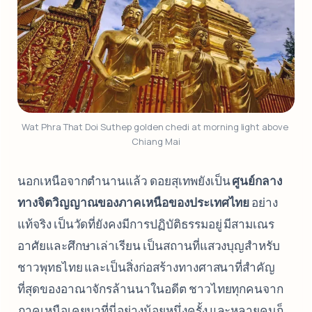
Wat Phra That Doi Suthep golden chedi at morning light above 
Chiang Mai
นอกเหนือจากตำนานแล้ว ดอยสุเทพยังเป็น
ศูนย์กลาง
ทางจิตวิญญาณของภาคเหนือของประเทศไทย
อย่าง
แท้จริง เป็นวัดที่ยังคงมีการปฏิบัติธรรมอยู่ มีสามเณร
อาศัยและศึกษาเล่าเรียน เป็นสถานที่แสวงบุญสำหรับ
ชาวพุทธไทย และเป็นสิ่งก่อสร้างทางศาสนาที่สำคัญ
ที่สุดของอาณาจักรล้านนาในอดีต ชาวไทยทุกคนจาก
ภาคเหนือเคยมาที่นี่อย่างน้อยหนึ่งครั้ง และหลายคนก็