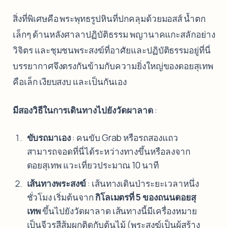
สิ่งที่พิเศษคือ พระพุทธรูปหินที่ปกคลุมด้วยมอสส์ น้ำตก
เล็กๆ ด้านหลังศาลาปฏิบัติธรรม พญานาคแกะสลักอย่าง
วิจิตร และชุมชนพระสงฆ์ที่อาศัยและปฏิบัติธรรมอยู่ที่นี่
บรรยากาศจึงตรงกันข้ามกับความยิ่งใหญ่ของดอยสุเทพ
คือเล็ก เงียบสงบ และเป็นกันเอง
มีสองวิธีในการเดินทางไปยังวัดผาลาด
:
ขับรถมาเอง
: คนขับ Grab หรือรถสองแถว
สามารถจอดที่นี่ได้ระหว่างทางขึ้นหรือลงจาก
ดอยสุเทพ แวะเที่ยวประมาณ 10 นาที
เส้นทางพระสงฆ์
: เส้นทางเดินป่าระยะเวลาหนึ่ง
ชั่วโมง เริ่มต้นจาก
กิโลเมตรที่ 5 ของถนนดอยสุ
เทพ
ขึ้นไปยังวัดผาลาด เส้นทางนี้มีเครื่องหมาย
เป็นจีวรสีส้มผูกติดกับต้นไม้ (พระสงฆ์เป็นผู้สร้าง