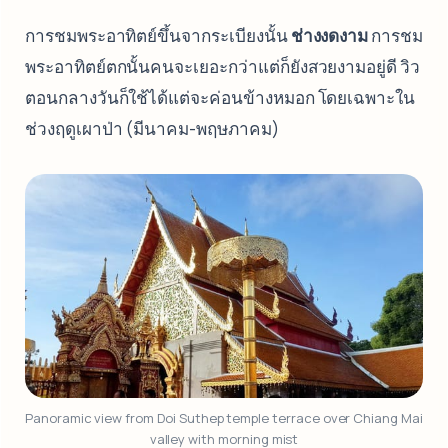
การชมพระอาทิตย์ขึ้นจากระเบียงนั้น
ช่างงดงาม
การชม
พระอาทิตย์ตกนั้นคนจะเยอะกว่าแต่ก็ยังสวยงามอยู่ดี วิว
ตอนกลางวันก็ใช้ได้แต่จะค่อนข้างหมอก โดยเฉพาะใน
ช่วงฤดูเผาป่า (มีนาคม-พฤษภาคม)
Panoramic view from Doi Suthep temple terrace over Chiang Mai 
valley with morning mist