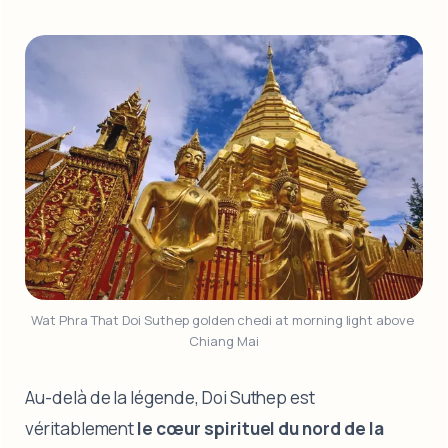
Wat Phra That Doi Suthep golden chedi at morning light above 
Chiang Mai
Au-delà de la légende, Doi Suthep est
véritablement
le cœur spirituel du nord de la