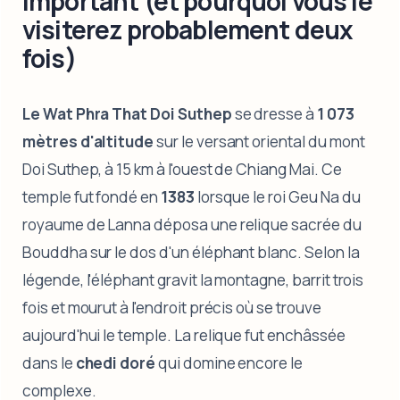
important (et pourquoi vous le
visiterez probablement deux
fois)
Le Wat Phra That Doi Suthep
se dresse à
1 073
mètres d'altitude
sur le versant oriental du mont
Doi Suthep, à 15 km à l'ouest de Chiang Mai. Ce
temple fut fondé en
1383
lorsque le roi Geu Na du
royaume de Lanna déposa une relique sacrée du
Bouddha sur le dos d'un éléphant blanc. Selon la
légende, l'éléphant gravit la montagne, barrit trois
fois et mourut à l'endroit précis où se trouve
aujourd'hui le temple. La relique fut enchâssée
dans le
chedi doré
qui domine encore le
complexe.