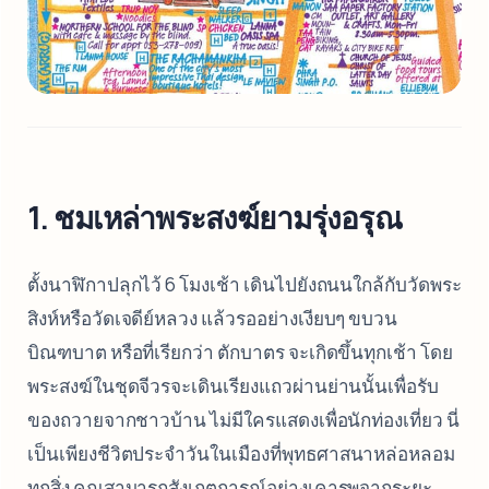
1. ชมเหล่าพระสงฆ์ยามรุ่งอรุณ
ตั้งนาฬิกาปลุกไว้ 6 โมงเช้า เดินไปยังถนนใกล้กับวัดพระ
สิงห์หรือวัดเจดีย์หลวง แล้วรออย่างเงียบๆ ขบวน
บิณฑบาต หรือที่เรียกว่า ตักบาตร จะเกิดขึ้นทุกเช้า โดย
พระสงฆ์ในชุดจีวรจะเดินเรียงแถวผ่านย่านนั้นเพื่อรับ
ของถวายจากชาวบ้าน ไม่มีใครแสดงเพื่อนักท่องเที่ยว นี่
เป็นเพียงชีวิตประจำวันในเมืองที่พุทธศาสนาหล่อหลอม
ทุกสิ่ง คุณสามารถสังเกตการณ์อย่างเคารพจากระยะ