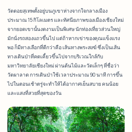
วัดดอยสุเทพตั้งอยู่บนภูเขาห่างจากใจกลางเมือง
ประมาณ 15 กิโลเมตร และทัศนียภาพของเมืองเชียงใหม่
จากยอดเขานั้นงดงามเป็นพิเศษ นักท่องเที่ยวส่วนใหญ่
มักนั่งรถสองแถวขึ้นไป แต่ถ้าหากเข่าของคุณแข็งแรง
พอ ก็มีทางเลือกที่ดีกว่าคือ เส้นทางพระสงฆ์ ซึ่งเป็นเส้น
ทางเดินป่าที่คดเคี้ยวขึ้นไปจากบริเวณใกล้กับ
มหาวิทยาลัยเชียงใหม่ ผ่านต้นไม้และวัดเล็กๆ ที่ชื่อว่า
วัดผาลาด การเดินป่าใช้เวลาประมาณ 90 นาที การขึ้น
ไปในตอนเช้าตรู่จะทำให้ได้อากาศเย็นสบาย คนน้อย
และแสงที่สวยที่สุดของวัน