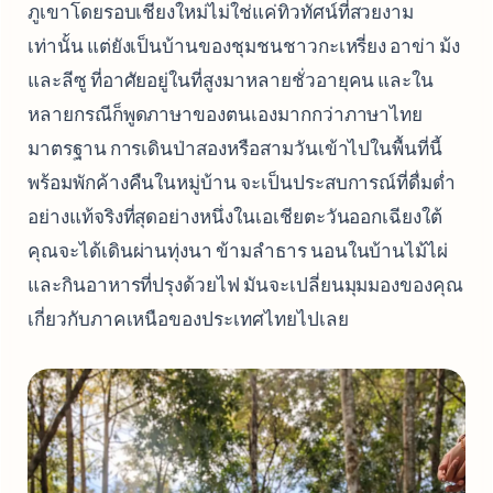
ภูเขาโดยรอบเชียงใหม่ไม่ใช่แค่ทิวทัศน์ที่สวยงาม
เท่านั้น แต่ยังเป็นบ้านของชุมชนชาวกะเหรี่ยง อาข่า ม้ง
และลีซู ที่อาศัยอยู่ในที่สูงมาหลายชั่วอายุคน และใน
หลายกรณีก็พูดภาษาของตนเองมากกว่าภาษาไทย
มาตรฐาน การเดินป่าสองหรือสามวันเข้าไปในพื้นที่นี้
พร้อมพักค้างคืนในหมู่บ้าน จะเป็นประสบการณ์ที่ดื่มด่ำ
อย่างแท้จริงที่สุดอย่างหนึ่งในเอเชียตะวันออกเฉียงใต้
คุณจะได้เดินผ่านทุ่งนา ข้ามลำธาร นอนในบ้านไม้ไผ่
และกินอาหารที่ปรุงด้วยไฟ มันจะเปลี่ยนมุมมองของคุณ
เกี่ยวกับภาคเหนือของประเทศไทยไปเลย