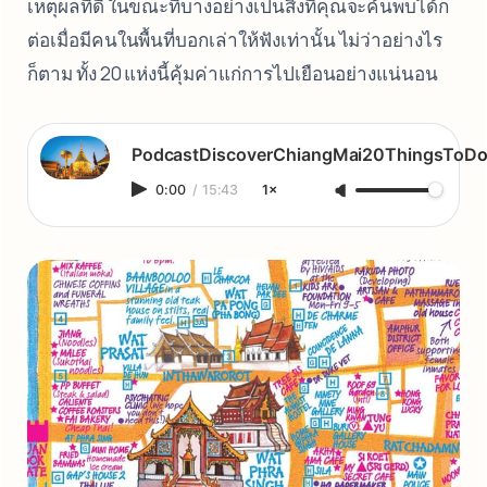
เหตุผลที่ดี ในขณะที่บางอย่างเป็นสิ่งที่คุณจะค้นพบได้ก็
ต่อเมื่อมีคนในพื้นที่บอกเล่าให้ฟังเท่านั้น ไม่ว่าอย่างไร
ก็ตาม ทั้ง 20 แห่งนี้คุ้มค่าแก่การไปเยือนอย่างแน่นอน
PodcastDiscoverChiangMai20ThingsToD
0:00
/
15:43
1×