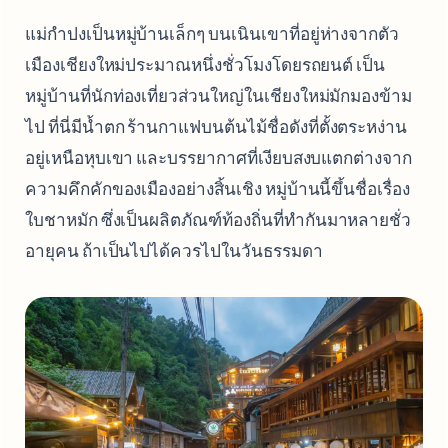
แม่กำปงเป็นหมู่บ้านเล็กๆ บนเนินเขาที่อยู่ห่างจากตัว
เมืองเชียงใหม่ประมาณหนึ่งชั่วโมงโดยรถยนต์ เป็น
หมู่บ้านที่นักท่องเที่ยวส่วนใหญ่ในเชียงใหม่มักมองข้าม
ไป ที่นี่มีน้ำตก ร้านกาแฟบนต้นไม้ชื่อดังที่ตั้งตระหง่าน
อยู่เหนือหุบเขา และบรรยากาศที่เงียบสงบแตกต่างจาก
ความคึกคักของเมืองอย่างสิ้นเชิง หมู่บ้านนี้ขึ้นชื่อเรื่อง
ใบชาหมัก ซึ่งเป็นผลิตภัณฑ์ท้องถิ่นที่ทำกันมาหลายชั่ว
อายุคน ถ้าเป็นไปได้ควรไปในวันธรรมดา