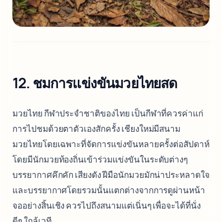
12. ชมการแข่งขันมวยไทยสด
มวยไทย กีฬาประจำชาติของไทย เป็นกีฬาที่ควรค่าแก่
การไปชมด้วยตาตัวเองสักครั้ง เชียงใหม่มีสนาม
มวยไทยโดยเฉพาะที่จัดการแข่งขันหลายครั้งต่อสัปดาห์
โดยมีนักมวยท้องถิ่นเข้าร่วมแข่งขันในระดับต่างๆ
บรรยากาศคึกคัก เสียงดัง ฝีมือนักมวยมักน่าประหลาดใจ
และบรรยากาศโดยรวมนั้นแตกต่างจากการดูผ่านหน้า
จออย่างสิ้นเชิง ควรไปถึงสนามแต่เนิ่นๆ เพื่อจะได้ที่นั่ง
ดีๆ ใกล้เวที