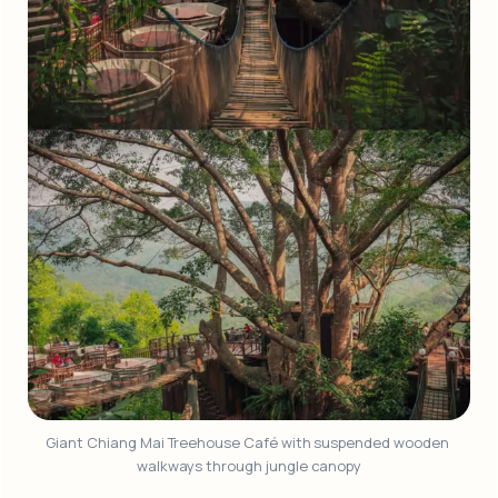
Giant Chiang Mai Treehouse Café with suspended wooden 
walkways through jungle canopy