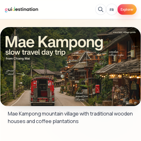
FR
Explorer
Mae Kampong mountain village with traditional wooden 
houses and coffee plantations