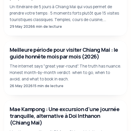
5 jours à Chiang Mai : un itinéraire équilibré
proposé par des locaux
Un itinéraire de 5 jours à Chiang Mai qui vous permet de
prendre votre temps : 5 moments forts plutôt que 15 visites
touristiques classiques. Temples, cours de cuisine,
éléphants éthiques, montagne.
29 May 2026
6 min de lecture