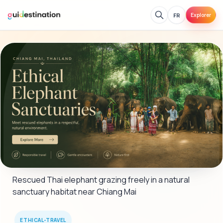
FR
Explorer
Rescued Thai elephant grazing freely in a natural 
sanctuary habitat near Chiang Mai
ETHICAL-TRAVEL