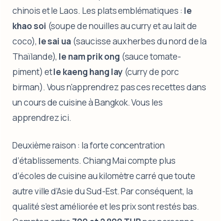
chinois et le Laos. Les plats emblématiques :
le
khao soi
(soupe de nouilles au curry et au lait de
coco),
le sai ua
(saucisse aux herbes du nord de la
Thaïlande),
le nam prik ong
(sauce tomate-
piment) et
le kaeng hang lay
(curry de porc
birman). Vous n'apprendrez pas ces recettes dans
un cours de cuisine à Bangkok. Vous les
apprendrez ici.
Deuxième raison : la forte concentration
d’établissements. Chiang Mai compte plus
d’écoles de cuisine au kilomètre carré que toute
autre ville d’Asie du Sud-Est. Par conséquent, la
qualité s’est améliorée et les prix sont restés bas.