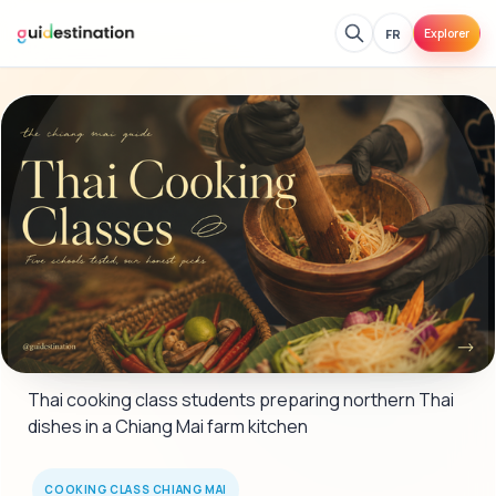
FR
Explorer
Thai cooking class students preparing northern Thai 
dishes in a Chiang Mai farm kitchen
COOKING CLASS CHIANG MAI