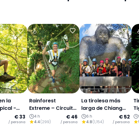
en la
Rainforest
La tirolesa más
Ti
pical -
Extreme – Circuito
larga de Chiang
Ti
 de
de cuerdas altas:
Mai: 1200 m sobre
[T
€ 33
4 h
€ 46
6 h
€ 52
4.4
(
299
)
4.8
(
1,154
)
altas:
/ persona
Programa L
/ persona
valles de
/ persona
a M
montaña, traslado
y bufé tailandés