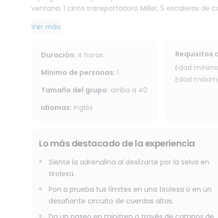
ventana, 1 cinta transportadora Miller, 5 escaleras de 
mayores desafíos, este programa ofrece una experien
Ver más
los árboles.
Horario:
Requisitos 
Duración
:
4 horas
Disponible en dos sesiones: de 9:00 a 13:00 y de 13:00 a 
Edad mínima
El traslado es opcional. Se ofrece recogida en el hotel
Mínimo de personas
:
1
Edad máxima
Tamaño del grupo
:
arriba a
40
Sin traslado: se requiere llegar por cuenta propia.
Idiomas
:
Inglés
Para su seguridad y comodidad, la actividad está super
importado de Francia, con un fiable sistema de seguri
Lo más destacado de la experiencia
Ya sea que visite la zona con amigos, en pareja o en 
aventura, naturaleza y diversión en uno de los entorn
Siente la adrenalina al deslizarte por la selva en
tirolesa.
Requisitos: Los participantes deben tener entre 6 y 6
Pon a prueba tus límites en una tirolesa o en un
110 cm. Se requiere buena salud física.
desafiante circuito de cuerdas altas.
Da un paseo en minitren a través de campos de