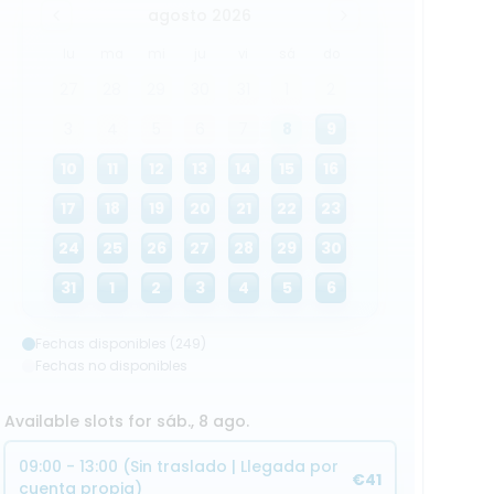
agosto 2026
lu
ma
mi
ju
vi
sá
do
27
28
29
30
31
1
2
3
4
5
6
7
8
9
10
11
12
13
14
15
16
17
18
19
20
21
22
23
24
25
26
27
28
29
30
31
1
2
3
4
5
6
Fechas disponibles (249)
Fechas no disponibles
Available slots for sáb., 8 ago.
09:00 - 13:00 (Sin traslado | Llegada por
€41
cuenta propia)