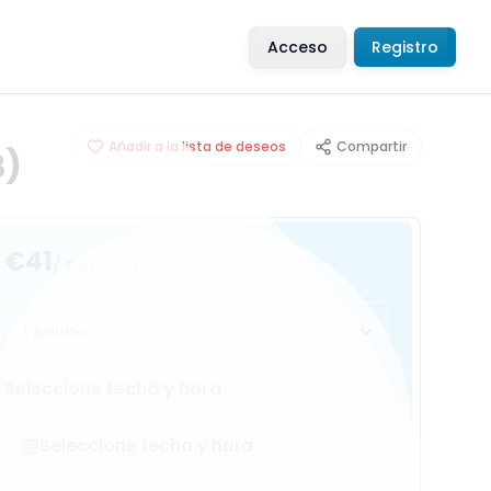
Acceso
Registro
Añadir a la lista de deseos
Compartir
B)
€41
/ persona
1 Adulto
Seleccione fecha y hora
Seleccione fecha y hora