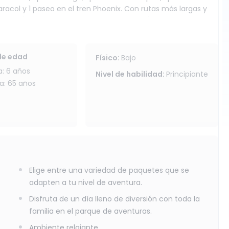
caracol y 1 paseo en el tren Phoenix. Con rutas más largas y
cia más inmersiva y emocionante a través de las copas de
de edad
Físico
:
Bajo
17:00.
: 6 años
Nivel de habilidad
:
Principiante
 en la zona del casco antiguo de Chiang Mai.
: 65 años
visada por guías profesionales y todo el equipo es
dad de tres niveles de COUDOU Pro.
familia, esta experiencia ofrece una combinación perfecta de
os naturales más pintorescos de Chiang Mai.
Elige entre una variedad de paquetes que se
adapten a tu nivel de aventura.
5 años, con un peso máximo de 110 kg y una altura mínima de
Disfruta de un día lleno de diversión con toda la
familia en el parque de aventuras.
Ambiente relajante