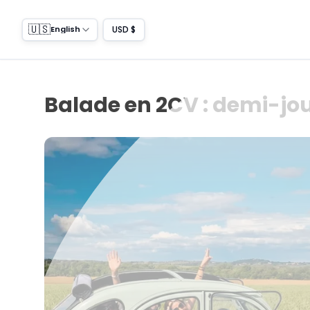
🇺🇸
USD $
English
Balade en 2CV : demi-jo