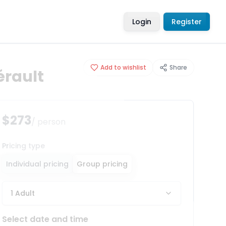
Login
Register
Add to wishlist
Share
érault
$273
/ person
Pricing type
Individual pricing
Group pricing
1 Adult
Select date and time