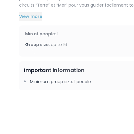
circuits “Terre” et “Mer” pour vous guider facilement to
l’improvisation.
View more
Une parenthèse authentique, entre originalité, patrimoi
Min of people
:
1
Group size
:
up to
16
Important information
Minimum group size
:
1
people