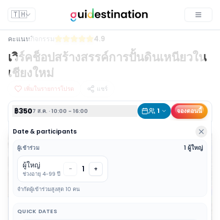
฿350
1
จองตอนนี้
7 ส.ค. · 10:00 - 16:00
🇹🇭
Toggle
คะแนนกิจกรรม
4.9
เวิร์คช็อปสร้างสรรค์การปั้นดินเหนียวใน
เชียงใหม่
เพิ่มในรายการโปรด
แชร์
฿350
1
จองตอนนี้
7 ส.ค. · 10:00 - 16:00
Date & participants
1 ผู้ใหญ่
ผู้เข้าร่วม
ผู้ใหญ่
1
-
+
ช่วงอายุ 4-99 ปี
จำกัดผู้เข้าร่วมสูงสุด 10 คน
QUICK DATES