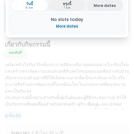
วันนี้
พรุ่งนี้
More dates
6 ส.ค.
7 ส.ค.
No slots today
Show all 9 photos
More dates
เกี่ยวกับกิจกรรมนี้
จองทันที
เพลิดเพลินไปกับเวิร์คช็อประบายสีดินเหนียวสุดผ่อนคลายในเชียงใหม่
และสร้างสรรค์ผลงานแฮนด์เมดสีสันสดใสของคุณเองเพื่อนำกลับบ้าน
เลือกจากแบบตัวอย่างที่มีให้เลือกมากมายเพื่อเป็นแรงบันดาลใจ หรือ
ระบายสีสร้างสรรค์ผลงานที่ไม่เหมือนใครในบรรยากาศที่สนุกสนาน
และเป็นกันเอง
ประสบการณ์นี้เหมาะสำหรับทั้งผู้เริ่มต้นและผู้ที่มีประสบการณ์ ทำให้
เป็นกิจกรรมที่ยอดเยี่ยมสำหรับครอบครัว คู่รัก เพื่อนฝูง และนักท่อง
เที่ยวที่เดินทางคนเดียว เหมาะสำหรับเด็กอายุ 4 ปีขึ้นไป โดยเด็กเล็ก
ดูเพิ่มเติม
สามารถเข้าร่วมได้หากมีผู้ปกครองมาด้วย
มีอุปกรณ์ให้ครบครัน และมีผู้สอนคอยให้ความช่วยเหลือตลอดกิจกรรม
เวิร์คช็อปใช้เวลาประมาณ 1.5 ถึง 2.5 ชั่วโมง และผู้เข้าร่วมสามารถ
ระยะเวลา
:
2 ชั่วโมง 30 นาที