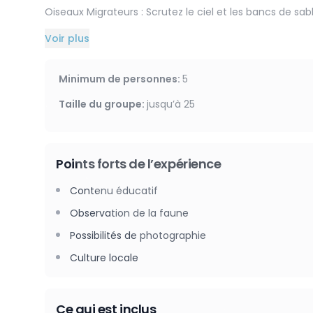
Oiseaux Migrateurs : Scrutez le ciel et les bancs de sab
escale ici.
Voir plus
Sur les traces des Phoques : Découvrez ce mammifère 
de Somme. ( on reste à bonne distance!)
Minimum de personnes
:
5
La Flore et la Micro-Faune : Apprenez à reconnaître les 
Taille du groupe
:
jusqu’à
25
Pause Conviviale : Petite collation offerte en pleine nat
Points forts de l’expérience
📢 En Bref :
Une expérience authentique, encadrée par un guide p
Contenu éducatif
d'exception.
Observation de la faune
👉 Prêt pour l'évasion ? Réservez votre place !
Possibilités de photographie
Les horaires indiqués peuvent légèrement varier en fo
Culture locale
L’heure exacte de départ sera confirmée par le prestata
d’observation.
Ce qui est inclus