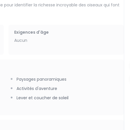
le pour identifier la richesse incroyable des oiseaux qui font
marin s'échouant sur les grands bancs de sable de la Baie
Exigences d'âge
Aucun
plantes pionnières et les trésors cachés de la vasière.
ure.
assionné, pour s'immerger totalement dans un site
Paysages panoramiques
Activités d'aventure
Lever et coucher de soleil
nction des marées.
ire afin de garantir les meilleures conditions de sécurité et