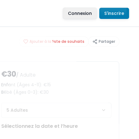
Connexion
S'inscrire
Ajouter à la liste de souhaits
Partager
€30
/ Adulte
Enfant
(Âges 4-11)
:
€15
Bébé
(Âges 0-3)
:
€30
5 Adultes
Sélectionnez la date et l’heure