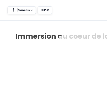
🇫🇷
EUR €
Français
Immersion au coeur de l